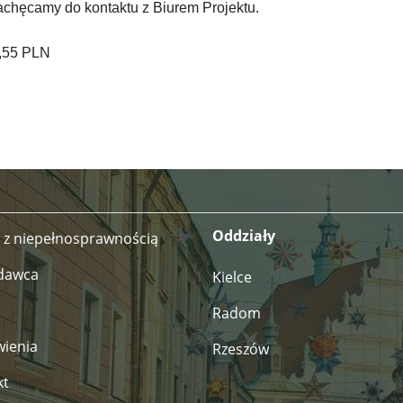
chęcamy do kontaktu z Biurem Projektu.
5,55 PLN
Oddziały
 z niepełnosprawnością
dawca
Kielce
Radom
ienia
Rzeszów
kt