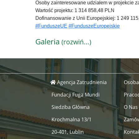
Osoby zainteresowane udziałem w projekcie za
Wartość projektu: 1 314 858,48 PLN
Dofinansowanie z Unii Europejskiej: 1 249 11
#FunduszeUE
#FunduszeEuropejskie
Galeria
(rozwiń...)
Agencja Zatrudnienia
Osoba
Fundacji Fuga Mundi
Praco
Siedziba Główna
O Nas
Krochmalna 13/1
Zamów
20-401, Lublin
Konta