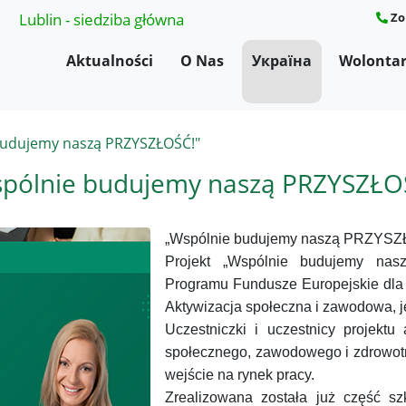
Lublin - siedziba główna
Zo
Aktualności
O Nas
Україна
Wolontar
budujemy naszą PRZYSZŁOŚĆ!"
pólnie budujemy naszą PRZYSZŁO
„Wspólnie budujemy naszą PRZYSZŁO
Projekt „Wspólnie budujemy na
Programu Fundusze Europejskie dl
Aktywizacja społeczna i zawodowa, j
Uczestniczki i uczestnicy projektu
społecznego, zawodowego i zdrowotn
wejście na rynek pracy.
Zrealizowana została już część sz