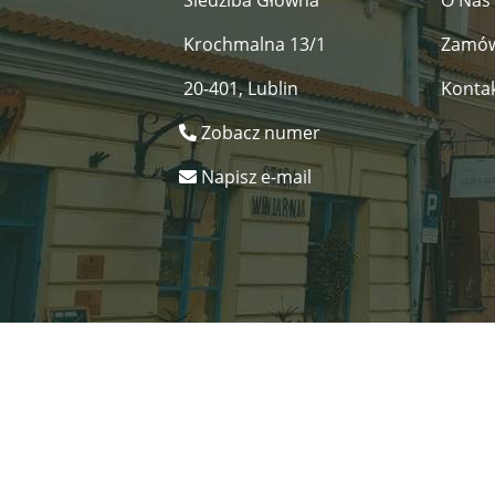
Siedziba Główna
O Nas
Krochmalna 13/1
Zamów
20-401, Lublin
Konta
Zobacz numer
Napisz e-mail