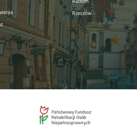
Radom
ienia
Rzeszów
kt