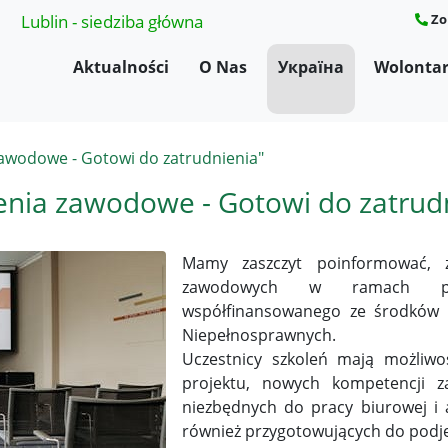
Lublin - siedziba główna
Zo
Aktualności
O Nas
Україна
Wolontar
zawodowe - Gotowi do zatrudnienia"
enia zawodowe - Gotowi do zatrud
Mamy zaszczyt poinformować, 
zawodowych w ramach pro
współfinansowanego ze środków 
Niepełnosprawnych.
Uczestnicy szkoleń mają możliwo
projektu, nowych kompetencji z
niezbędnych do pracy biurowej i 
również przygotowujących do podjęc