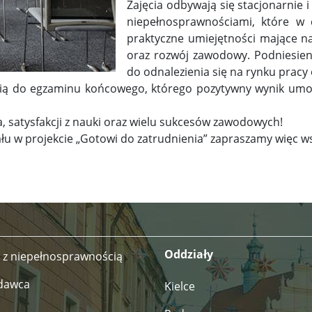
Zajęcia odbywają się stacjonarnie i
niepełnosprawnościami, które w 
praktyczne umiejętności mające na
oraz rozwój zawodowy. Podniesieni
do odnalezienia się na rynku pracy 
pią do egzaminu końcowego, którego pozytywny wynik umożl
 satysfakcji z nauki oraz wielu sukcesów zawodowych!
ału w projekcie „Gotowi do zatrudnienia” zapraszamy więc w
Oddziały
 z niepełnosprawnością
dawca
Kielce